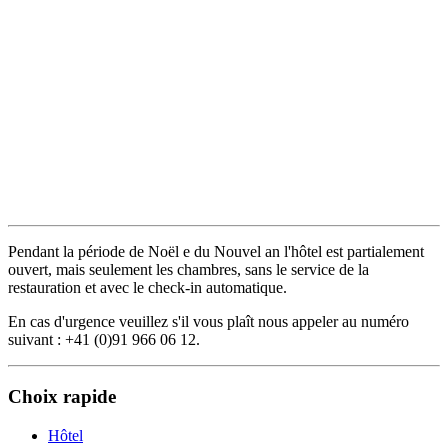
chambre. Normalement de lunedì à samedì notre
team (externe) du restaurant vous serve des
délicieux répas. Si ce service ne serait pas
disponible, vous pourriez toujours comander vos
répas chez un catering / take away et les
consommer dans notre réstaurant ou dans votre
chambre. En tout cas nous vous servons
volontiers des boissons au réstaurant et nous
nous réjoissons de votre prochaine visite!
Pendant la période de Noël e du Nouvel an l'hôtel est partialement
ouvert, mais seulement les chambres, sans le service de la
restauration et avec le check-in automatique.
En cas d'urgence veuillez s'il vous plaît nous appeler au numéro
suivant : +41 (0)91 966 06 12.
Choix rapide
Hôtel