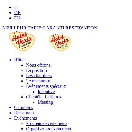
IT
DE
EN
MEILLEUR TARIF GARANTI
RÉSERVATION
Hôtel
Nous offrons
La position
Les chambres
Le restaurant
Événements spéciaux
Incentive
Clientèle d’affaires
Meeting
Chambres
Restaurant
Événements
Prochains évenements
Organiser un évenement