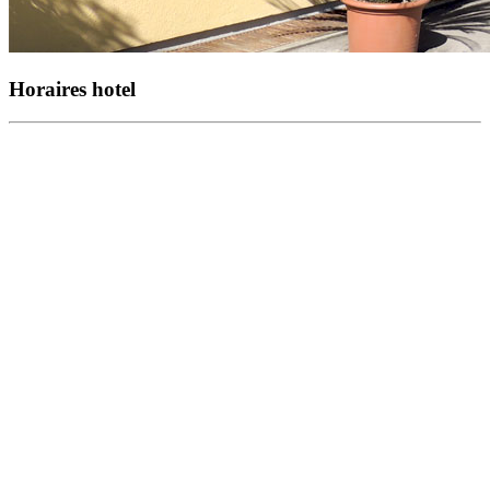
Horaires hotel
L'Hotel Vezia est ouvert tous les jours.
De mars jusqu'à la fin de octobre la réception est
ouverte de 7:00 à 21:00 heures, seulement la
dimanche après-midi elle est quelque fois fermée
de 11:30 jusqu'à 16:30 heures.
Le petit déjeuner est servi tous les jours dans
notre restaurant, de lundì à samedì de 6:30 à 10:00
heures, le samedì e la dimache de 7:00 à 10:00
heures.
Vous pouvez toujours dîner ou déjeuner chez
notre restaurant ou si vous préferez dans votre