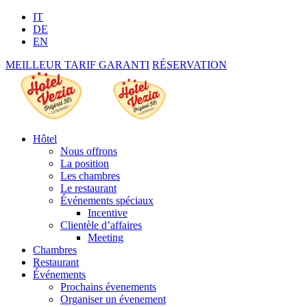
IT
DE
EN
MEILLEUR TARIF GARANTI
RÉSERVATION
Hôtel
Nous offrons
La position
Les chambres
Le restaurant
Événements spéciaux
Incentive
Clientèle d’affaires
Meeting
Chambres
Restaurant
Événements
Prochains évenements
Organiser un évenement