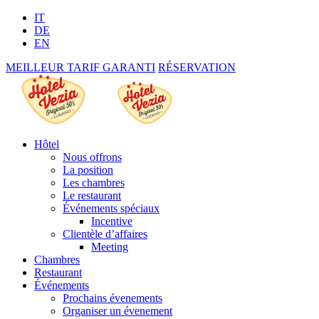
IT
DE
EN
MEILLEUR TARIF GARANTI
RÉSERVATION
Hôtel
Nous offrons
La position
Les chambres
Le restaurant
Événements spéciaux
Incentive
Clientèle d’affaires
Meeting
Chambres
Restaurant
Événements
Prochains évenements
Organiser un évenement