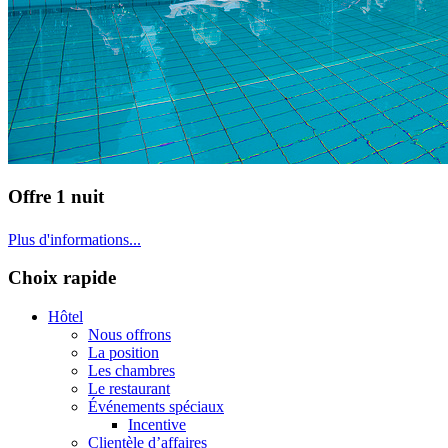
Offre 1 nuit
Plus d'informations...
Choix rapide
Hôtel
Nous offrons
La position
Les chambres
Le restaurant
Événements spéciaux
Incentive
Clientèle d’affaires