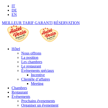
IT
DE
EN
MEILLEUR TARIF GARANTI
RÉSERVATION
Hôtel
Nous offrons
La position
Les chambres
Le restaurant
Événements spéciaux
Incentive
Clientèle d’affaires
Meeting
Chambres
Restaurant
Événements
Prochains évenements
Organiser un évenement